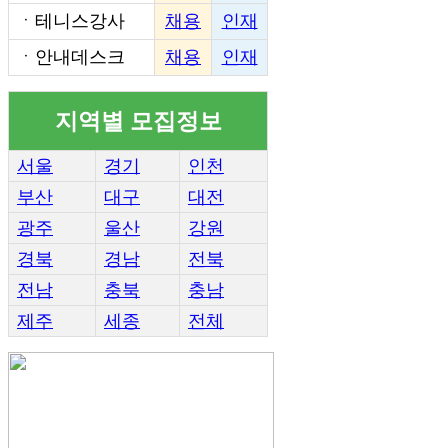
ㆍ
테니스강사
채용
인재
ㆍ
안내데스크
채용
인재
지역별 모집정보
서울
경기
인천
부산
대구
대전
광주
울산
강원
경북
경남
전북
전남
충북
충남
제주
세종
전체