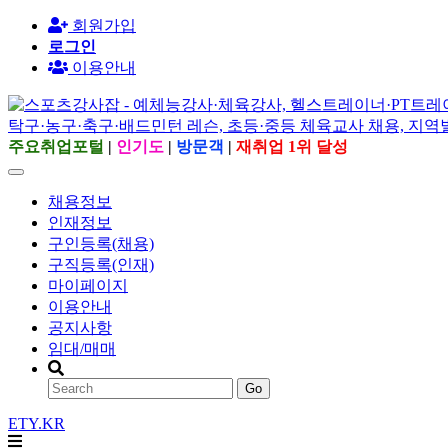
회원가입
로그인
이용안내
주요취업포털
|
인기도
|
방문객
|
재취업 1위 달성
채용정보
인재정보
구인등록(채용)
구직등록(인재)
마이페이지
이용안내
공지사항
임대/매매
Go
ETY.KR