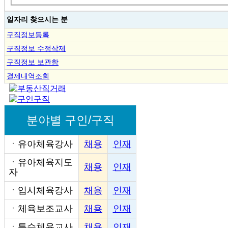
일자리 찾으시는 분
구직정보등록
구직정보 수정삭제
구직정보 보관함
결제내역조회
분야별 구인/구직
ㆍ
유아체육강사
채용
인재
ㆍ
유아체육지도
채용
인재
자
ㆍ
입시체육강사
채용
인재
ㆍ
체육보조교사
채용
인재
ㆍ
특수체육교사
채용
인재